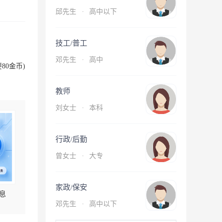
邱先生
·
高中以下
技工/普工
邓先生
·
高中
80金币)
教师
刘女士
·
本科
行政/后勤
曾女士
·
大专
家政/保安
息
邓先生
·
高中以下