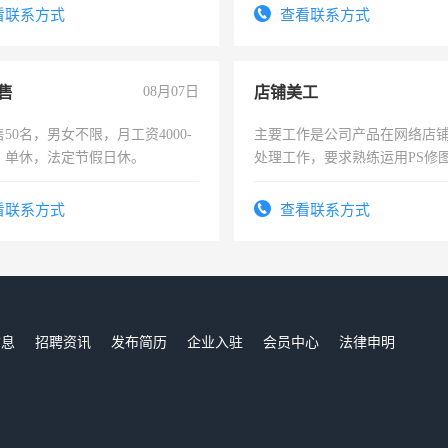
试用期1-3个月，转正后交纳五
看联系方式
查看联系方式
售
08月07日
店铺美工
50名，男女不限，月工资4000-
主要工作是公司产品在网络店
元，单休，法定节假日休。
处理工作，要求熟练运用PS修图
作时间每天8小时，待遇优厚。
看联系方式
查看联系方式
信息
招聘资讯
发布简历
企业入驻
会员中心
法律申明
们