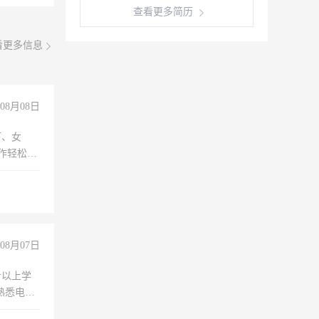
查看更多简历
看更多信息
08月08日
下、女
工作轻松，
妈、全职
08月07日
专以上学
，熟悉电脑
队精神，