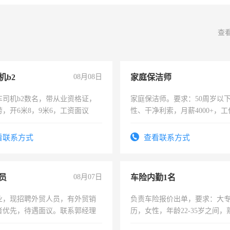
查
机b2
08月08日
家庭保洁师
车司机b2数名，带从业资格证，
家庭保洁师。要求：50周岁以
，开6米8，9米6，工资面议
性、干净利索，月薪4000+，
时间灵活，不需坐班，适合宝
太太等。
看联系方式
查看联系方式
员
08月07日
车险内勤1名
业，现招聘外贸人员，有外贸销
负责车险报价出单，要求：大
者优先，待遇面议。联系郭经理
历，女性，年龄22-35岁之间
操作，工作态度认真，具有团