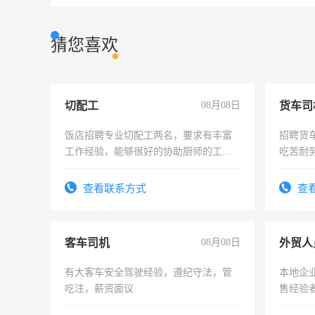
猜您喜欢
切配工
08月08日
货车司
饭店招聘专业切配工两名，要求有丰富
招聘货
工作经验，能够很好的协助厨师的工
吃苦耐劳
作。包吃住，每月有公休，工资3500-
4500。
查看联系方式
查
客车司机
08月08日
外贸人
有大客车安全驾驶经验，遵纪守法，管
本地企
吃注，薪资面议
售经验