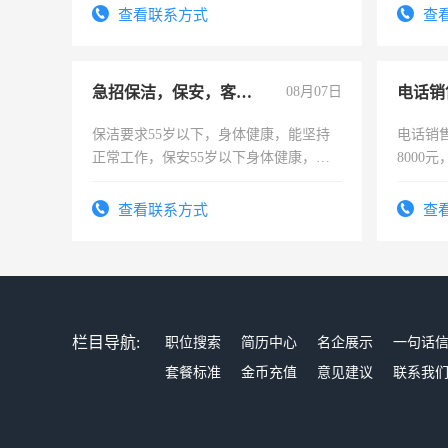
查看联系方式
查
急招保洁，保安，客服，工程
08月07日
电话销
保洁要求55岁以下，身体健康，能坚持
电话销售
正常工作，保安55岁以下身体健康，有
8000
责任心形象端庄，遵纪守法，无犯罪记
录，客服要求45岁以下高中以上文化，
查看联系方式
查
懂电脑工作认真，性格开朗有良好沟通
能力，工程，懂水电维修。
栏目导航:
职位搜索
简历中心
名企展示
一句话
套餐标准
金币充值
意见建议
联系我